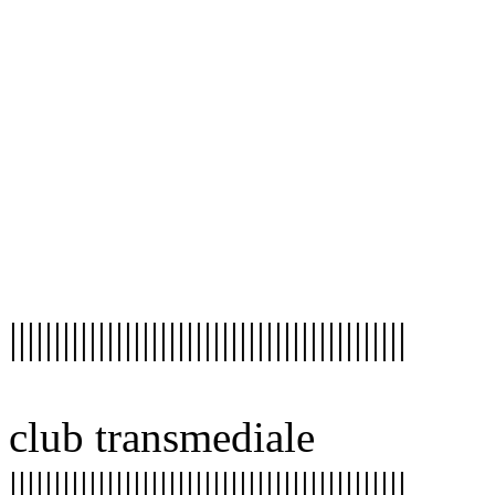
|||||||||||||||||||||||||||||||||||||||||||||
club transmediale
|||||||||||||||||||||||||||||||||||||||||||||