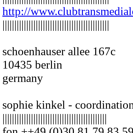
http://www.clubtransmedial
|||||||||||||||||||||||||||||||||||||||||||||
schoenhauser allee 167c
10435 berlin
germany
sophie kinkel - coordinatio
||||||||||||||||||||||||||||||||||||||||||||
fon ++49 (0)30 81 79 83 5