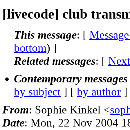
[livecode] club transm
This message
: [
Message
bottom
) ]
Related messages
:
[
Next
Contemporary messages 
by subject
] [
by author
]
From
: Sophie Kinkel <
soph
Date
: Mon, 22 Nov 2004 1